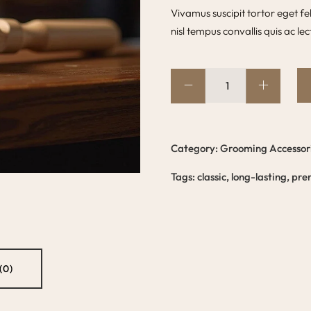
Vivamus suscipit tortor eget fel
nisl tempus convallis quis ac lec
Category:
Grooming Accessor
Tags:
classic
,
long-lasting
,
pre
(0)