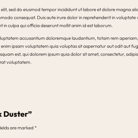
g elit, sed do eiusmod tempor incididunt ut labore et dolore magna al
mmodo consequat. Duis aute irure dolor in reprehenderit in voluptate ve
 in culpa qui officia deserunt mollit anim id est laborum.
t voluptatem accusantium doloremque laudantium, totam rem aperiam, e
 enim ipsam voluptatem quia voluptas sit aspernatur aut odit aut fug
squam est, qui dolorem ipsum quia dolor sit amet, consectetur, adip
rat voluptatem.
k Duster”
fields are marked
*