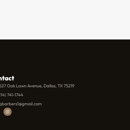
ntact
527 Oak Lawn Avenue, Dallas, TX 75219
214) 741-1744
qbarbers1@gmail.com