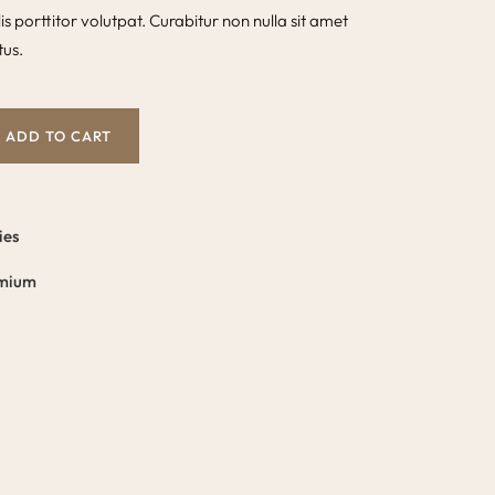
is porttitor volutpat. Curabitur non nulla sit amet
tus.
ADD TO CART
ies
mium