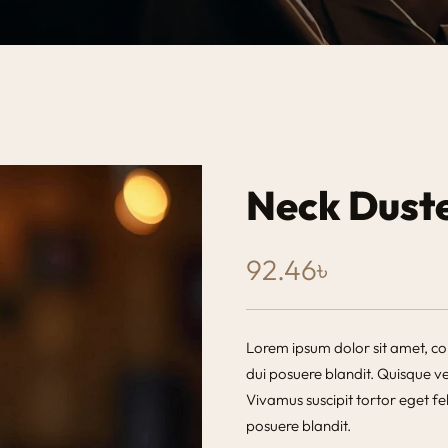
Neck Dust
92.46
৳
Lorem ipsum dolor sit amet, con
dui posuere blandit. Quisque vel
Vivamus suscipit tortor eget fel
posuere blandit.